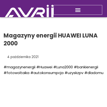
Nowości i promocje
Magazyny energii HUAWEI LUNA
2000
4 października 2021
#magazynenergii
#Huawei
#Luna2000
#bankienergii
#fotowoltaika
#autokonsumpcja
#uzyskzpv
#dladomu