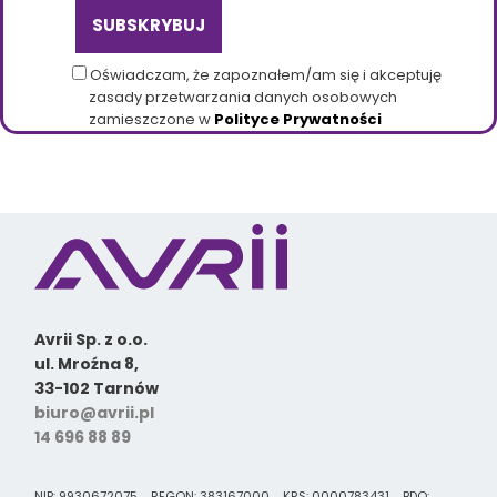
Oświadczam, że zapoznałem/am się i akceptuję
zasady przetwarzania danych osobowych
zamieszczone w
Polityce Prywatności
Avrii Sp. z o.o.
ul. Mroźna 8,
33-102 Tarnów
biuro@avrii.pl
14 696 88 89
NIP: 9930672075 REGON: 383167000 KRS: 0000783431 BDO: