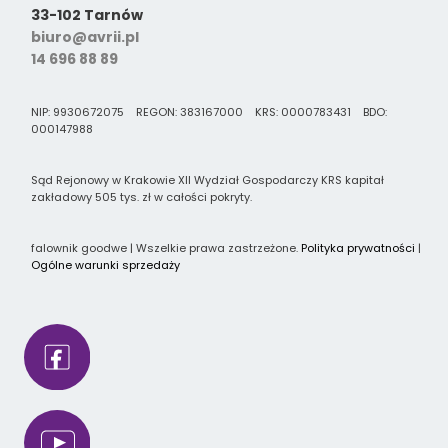
33-102 Tarnów
biuro@avrii.pl
14 696 88 89
NIP: 9930672075 REGON: 383167000 KRS: 0000783431 BDO:
000147988
Sąd Rejonowy w Krakowie XII Wydział Gospodarczy KRS kapitał
zakładowy 505 tys. zł w całości pokryty.
falownik goodwe | Wszelkie prawa zastrzeżone.
Polityka prywatności
|
Ogólne warunki sprzedaży