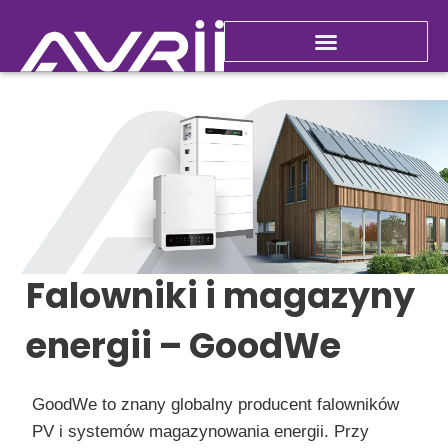
Przejdź
do
Nowości i promocje
treści
Falowniki i magazyny
energii – GoodWe
GoodWe to znany globalny producent falowników
PV i systemów magazynowania energii. Przy