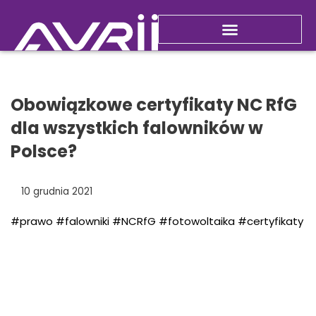
Nowości i promocje
Obowiązkowe certyfikaty NC RfG
dla wszystkich falowników w
Polsce?
10 grudnia 2021
#prawo
#falowniki
#NCRfG
#fotowoltaika
#certyfikaty