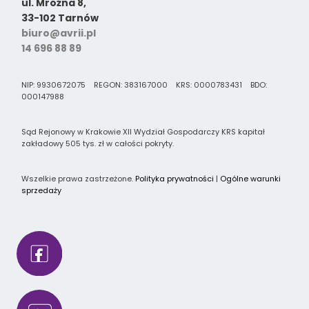
ul. Mroźna 8,
33-102 Tarnów
biuro@avrii.pl
14 696 88 89
NIP: 9930672075 REGON: 383167000 KRS: 0000783431 BDO:
000147988
Sąd Rejonowy w Krakowie XII Wydział Gospodarczy KRS kapitał
zakładowy 505 tys. zł w całości pokryty.
Wszelkie prawa zastrzeżone.
Polityka prywatności
|
Ogólne warunki
sprzedaży