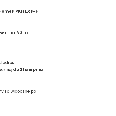
me F Plus LX F-H
 F LX F3.3-H
d adres
óźniej
do 21 sierpnia
ny są widoczne po