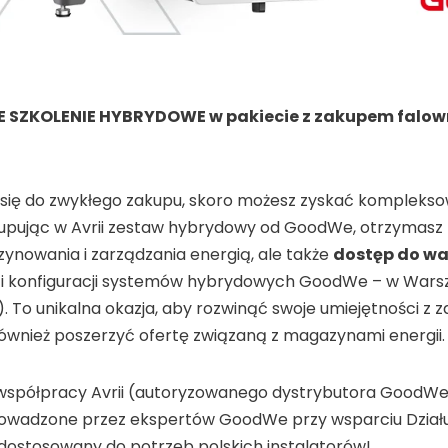
E SZKOLENIE HYBRYDOWE w pakiecie z zakupem falow
się do zwykłego zakupu, skoro możesz zyskać komplekso
upując w Avrii zestaw hybrydowy od GoodWe, otrzymasz 
ynowania i zarządzania energią, ale także
dostęp do w
i konfiguracji systemów hybrydowych GoodWe – w Warsza
. To unikalna okazja, aby rozwinąć swoje umiejętności z 
również poszerzyć ofertę związaną z magazynami energii.
 współpracy Avrii (autoryzowanego dystrybutora GoodW
rowadzone przez ekspertów GoodWe przy wsparciu Działu 
 dostosowany do potrzeb polskich instalatorów!