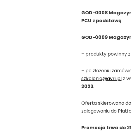
GOD-0008 Magazyn e
PCU z podstawą
GOD-0009 Magazyn e
– produkty powinny 
– po złożeniu zamówi
szkolenia@avrii.pl
z w
2023
.
Oferta skierowana do
zalogowaniu do Platfo
Promocja trwa do 21