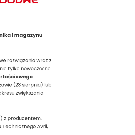
nika i magazynu
we rozwiązania wraz z
nie tylko nowoczesne
artościowego
wie (23 sierpnia) lub
zakresu zwiększania
e) z producentem,
Technicznego Avrii,