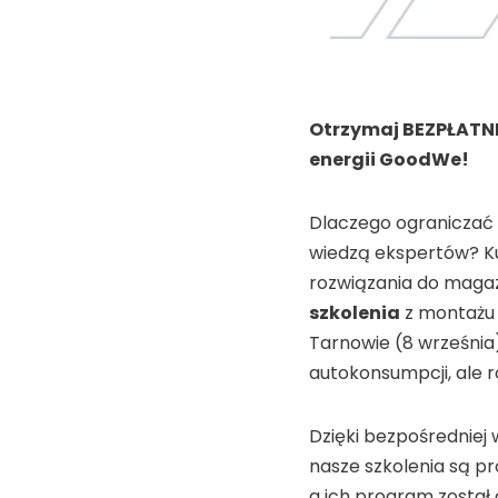
Otrzymaj BEZPŁATN
energii GoodWe!
Dlaczego ograniczać 
wiedzą ekspertów? K
rozwiązania do magaz
szkolenia
z montażu 
Tarnowie (8 września)
autokonsumpcji, ale 
Dzięki bezpośredniej
nasze szkolenia są p
a ich program został