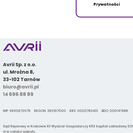
Prywatności
Avrii Sp. z o.o.
ul. Mroźna 8,
33-102 Tarnów
biuro@avrii.pl
14 696 88 89
NIP: 9930672075 REGON: 383167000 KRS: 0000783431 BDO: 000147988
Sąd Rejonowy w Krakowie XII Wydział Gospodarczy KRS kapitał zakładowy 505
zł w całości pokryty.