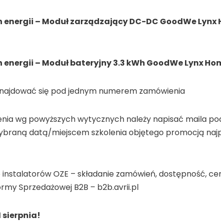
nergii – Moduł zarządzający DC-DC GoodWe Lynx Ho
nergii – Moduł bateryjny 3.3 kWh GoodWe Lynx Home
znajdować się pod jednym numerem zamówienia
enia wg powyższych wytycznych należy napisać maila po
ybraną datą/miejscem szkolenia objętego promocją najp
 instalatorów OZE – składanie zamówień, dostępność, ce
rmy Sprzedażowej B2B – b2b.avrii.pl
 sierpnia!