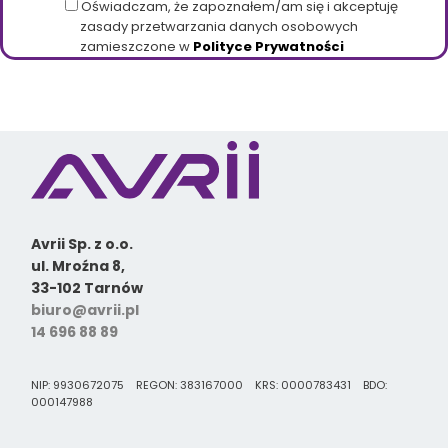
Oświadczam, że zapoznałem/am się i akceptuję
zasady przetwarzania danych osobowych
zamieszczone w
Polityce Prywatności
Avrii Sp. z o.o.
ul. Mroźna 8,
33-102 Tarnów
biuro@avrii.pl
14 696 88 89
NIP: 9930672075 REGON: 383167000 KRS: 0000783431 BDO:
000147988