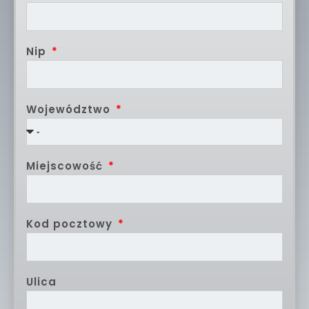
Nip
Województwo
Miejscowość
Kod pocztowy
Ulica