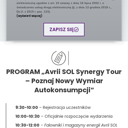
elektroniczną zgodnie z art. 10 ustawy z dnia 18 lipca 2002 r. o
świadczeniu usług drogą elektroniczną (tj. z dnia 13 grudnia 2018 r.,
Dz.U. z 2019 r. poz. 123).
(wyświetl więcej)
ZAPISZ SIĘ
PROGRAM „Avrii SOL Synergy Tour
– Poznaj Nowy Wymiar
Autokonsumpcji”
9:30-10:00
– Rejestracja uczestników
10:00-10:30
– Oficjalnie rozpoczęcie wydarzenia
10:30-12:00
–
Falowniki i magazyny energii Avrii SOL