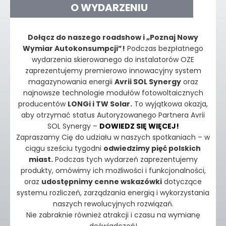
O WYDARZENIU
Dołącz do naszego roadshow i „Poznaj Nowy
Wymiar Autokonsumpcji”!
Podczas bezpłatnego
wydarzenia skierowanego do instalatorów OZE
zaprezentujemy premierowo innowacyjny system
magazynowania energii
Avrii SOL Synergy
oraz
najnowsze technologie modułów fotowoltaicznych
producentów
LONGi i TW Solar.
To wyjątkowa okazja,
aby otrzymać status Autoryzowanego Partnera Avrii
SOL Synergy –
DOWIEDZ SIĘ WIĘCEJ!
Zapraszamy Cię do udziału w naszych spotkaniach – w
ciągu sześciu tygodni
odwiedzimy pięć polskich
miast.
Podczas tych wydarzeń zaprezentujemy
produkty, omówimy ich możliwości i funkcjonalności,
oraz
udostępnimy cenne wskazówki
dotyczące
systemu rozliczeń, zarządzania energią i wykorzystania
naszych rewolucyjnych rozwiązań.
Nie zabraknie również atrakcji i czasu na wymianę
doświadczeń!