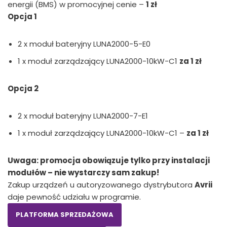
energii (BMS) w promocyjnej cenie –
1 zł
Opcja 1
2 x moduł bateryjny LUNA2000-5-E0
1 x moduł zarządzający LUNA2000-10kW-C1
za 1 zł
Opcja 2
2 x moduł bateryjny LUNA2000-7-E1
1 x moduł zarządzający LUNA2000-10kW-C1 –
za 1 zł
Uwaga: promocja obowiązuje tylko przy instalacji
modułów – nie wystarczy sam zakup!
Zakup urządzeń u autoryzowanego dystrybutora
Avrii
daje pewność udziału w programie.
PLATFORMA SPRZEDAŻOWA