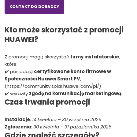
KONTAKT DO DORADCY
Kto może skorzystać z promocji
HUAWEI?
Z promocji mogą skorzystać
firmy instalatorskie
,
które:
✔️ posiadają
certyfikowane konto firmowe w
Społeczności Huawei Smart PV
,
(https://community.solar.huawei.com/pl/)
✔️ wyraziły
zgodę na komunikację marketingową
.
Czas trwania promocji
Instalacje
:
14 kwietnia – 30 września 2025
Zgłoszenia
:
30 kwietnia – 31 października 2025
Gdzie znaleźć szczegóły?