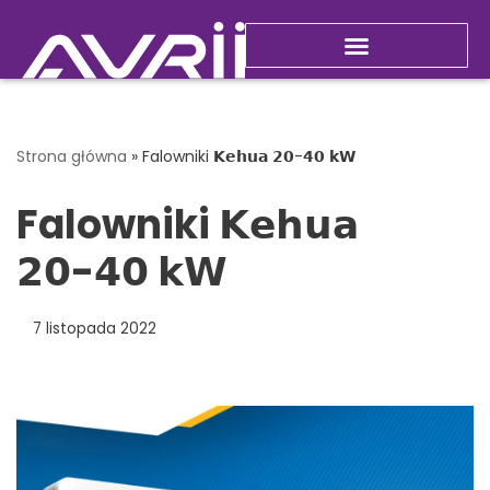
Przejdź
do
Nowości i promocje
treści
Strona główna
»
Falowniki 𝗞𝗲𝗵𝘂𝗮 𝟮𝟬-𝟰𝟬 𝗸𝗪
Falowniki 𝗞𝗲𝗵𝘂𝗮
𝟮𝟬-𝟰𝟬 𝗸𝗪
7 listopada 2022