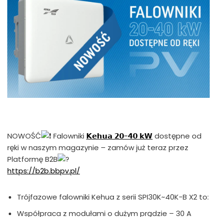
NOWOŚĆ
Falowniki
𝗞𝗲𝗵𝘂𝗮 𝟮𝟬-𝟰𝟬 𝗸𝗪
dostępne od
ręki w naszym magazynie – zamów już teraz przez
Platformę B2B
https://b2b.bbpv.pl/
Trójfazowe falowniki Kehua z serii SPI30K~40K-B X2 to:
Współpraca z modułami o dużym prądzie – 30 A