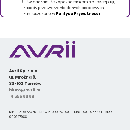
Oświadczam, że zapoznałem/am się i akceptuję
zasady przetwarzania danych osobowych
zamieszczone w
Polityce Prywatności
Avrii Sp. z o.o.
ul. Mroźna 8,
33-102 Tarnów
biuro@avrii.pl
14 696 88 89
NIP: 9930672075 REGON: 383167000 KRS: 0000783431 BDO:
000147988