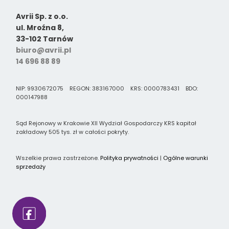
Avrii Sp. z o.o.
ul. Mroźna 8,
33-102 Tarnów
biuro@avrii.pl
14 696 88 89
NIP: 9930672075 REGON: 383167000 KRS: 0000783431 BDO:
000147988
Sąd Rejonowy w Krakowie XII Wydział Gospodarczy KRS kapitał
zakładowy 505 tys. zł w całości pokryty.
Wszelkie prawa zastrzeżone.
Polityka prywatności
|
Ogólne warunki
sprzedaży