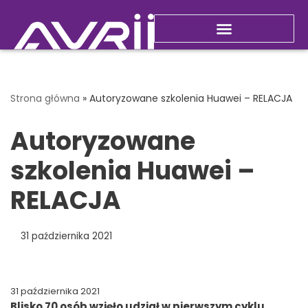
Przejdź
do
Nowości i promocje
treści
Strona główna
»
Autoryzowane szkolenia Huawei – RELACJA
Autoryzowane
szkolenia Huawei –
RELACJA
31 października 2021
31 października 2021
Blisko 70 osób wzięło udział w pierwszym cyklu