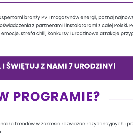
kspertami branży PV i magazynów energii, poznaj najnow
wiadczenia z partnerami i instalatorami z całej Polski. P
emocje, strefa chill, konkursy i urodzinowe atrakcje pr
 I ŚWIĘTUJ Z NAMI 7 URODZINY!
W PROGRAMIE?
naliza trendów w zakresie rozwiązań rezydencyjnych i 
i