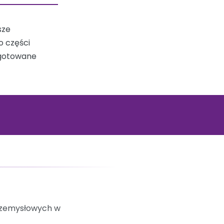
sze
o części
zygotowane
przemysłowych w