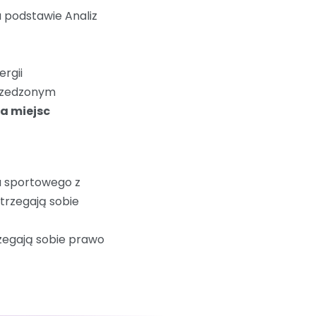
 podstawie Analiz
rgii
przedzonym
ba miejsc
u sportowego z
trzegają sobie
zegają sobie prawo