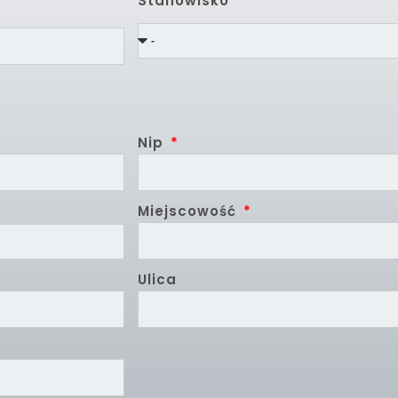
Stanowisko
Nip
Miejscowość
Ulica