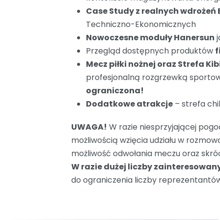
Case Study z realnych wdrożeń 
Techniczno-Ekonomicznych
Nowoczesne moduły Hanersun
j
Przegląd dostępnych produktów
f
Mecz piłki nożnej oraz Strefa Ki
profesjonalną rozgrzewką sportową.
ograniczona!
Dodatkowe atrakcje
– strefa chi
UWAGA!
W razie niesprzyjającej pog
możliwością wzięcia udziału w rozmow
możliwość odwołania meczu oraz skróc
W razie dużej liczby zainteresowa
do ograniczenia liczby reprezentantów