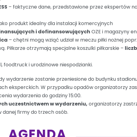
ESS
– faktyczne dane, przedstawione przez ekspertów na
ako produkt idealny dla instalacji komercyjnych
inansujących i dofinansowujących
OZE i magazyny ene
bica
– chętni mogą wziąć udział w meczu piłki nożnej po
 Piłkarze otrzymają specjalne koszulki piłkarskie –
licz
ll, foodtruck i urodzinowe niespodzianki.
ody wydarzenie zostanie przeniesione do budynku stadion
ach eksperckich. W przypadku opadów organizatorzy zas
enia wydarzenia do godziny 15:00.
nych uczestnictwem w wydarzeniu,
organizatorzy zastr
 danej firmy do trzech osób.
AGENDA