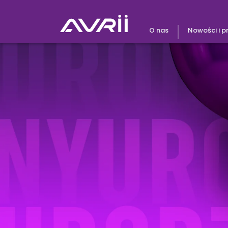
Przejdź
O nas
Nowości i 
do
treści