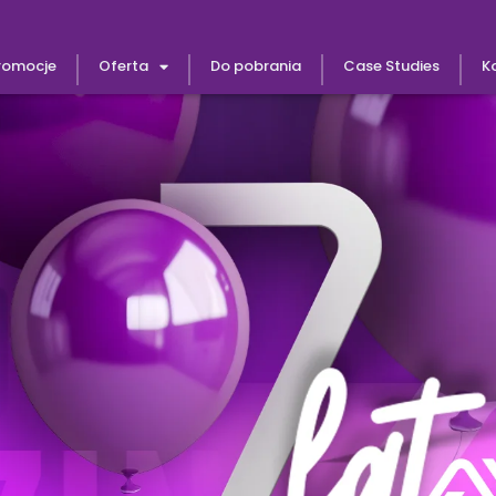
promocje
Oferta
Do pobrania
Case Studies
K